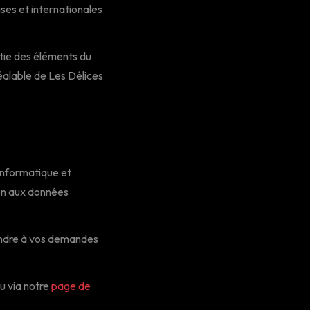
ises et internationales
rtie des éléments du
préalable de Les Délices
Informatique et
ion aux données
pondre à vos demandes
u via notre
page de