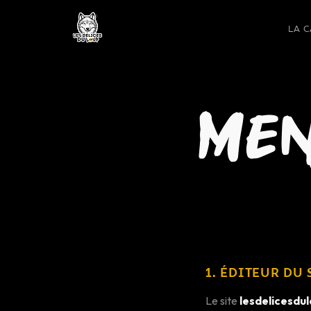
LA 
MEN
1. ÉDITEUR DU 
Le site
lesdelicesdul