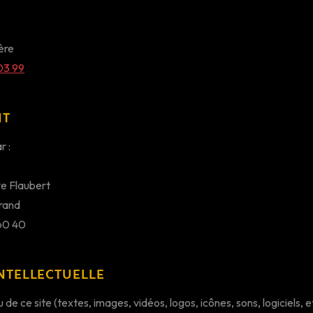
ère
03 99
NT
r :
e Flaubert
rand
 60 40
INTELLECTUELLE
e ce site (textes, images, vidéos, logos, icônes, sons, logiciels, et