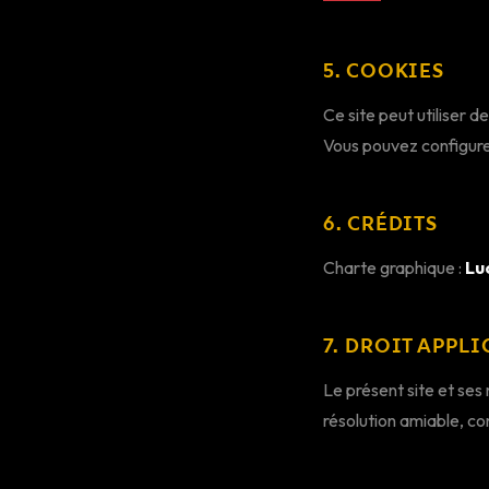
5. COOKIES
Ce site peut utiliser d
Vous pouvez configurer
6. CRÉDITS
Charte graphique :
Lu
7. DROIT APPL
Le présent site et ses 
résolution amiable, c