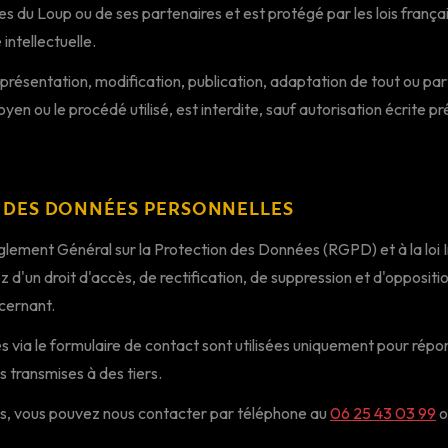
es du Loup ou de ses partenaires et est protégé par les lois frança
 intellectuelle.
présentation, modification, publication, adaptation de tout ou pa
moyen ou le procédé utilisé, est interdite, sauf autorisation écrite 
N DES DONNÉES PERSONNELLES
ment Général sur la Protection des Données (RGPD) et à la loi 
z d'un droit d'accès, de rectification, de suppression et d'opposit
cernant.
s via le formulaire de contact sont utilisées uniquement pour ré
s transmises à des tiers.
ts, vous pouvez nous contacter par téléphone au
06 25 43 03 99
o